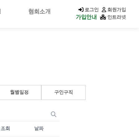
KACOLD MALL
로그인
회원가입
청
협회소개
가입안내
인트라넷
신고
회장소개/인사말
가신청
회장공약
나정보
역대회장
클린청구
미션&비전
연혁
가입안내
조직구성/조직도
월별일정
구인구직
이사회
지회현황
CI소개
오시는길
조회
날짜