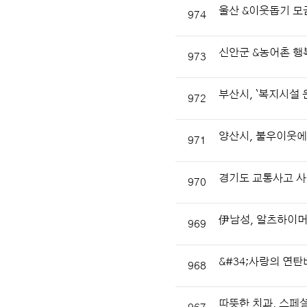
울산 &이웃돕기 모
974
신안군 &농어촌 행
973
부산시, `복지시설
972
양산시, 불우이웃에
971
경기도 교통사고 사
970
伊남성, 알츠하이머
969
&#34;사랑의 연탄
968
따뜻한 치과, 스페