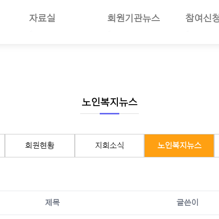
자료실
회원기관뉴스
참여신
일반자료
공지사항
부당사례
사업소개
언론보도
회원기관소식
세미나참
보험소개
사진자료
회원현황
나의세미
준및절차안내
동영상뉴스
지회소식
장기요양
여안내
회의자료
노인복지뉴스
선거관리
노인복지뉴스
재정보고자료
월별일정
서식자료
구인구직
회원현황
지회소식
노인복지뉴스
도서자료
기타자료
기관회원관리
제목
글쓴이