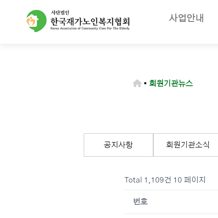
사업안내
주요사업
재가노인복지
노인장기요양
▪
회원기관뉴스
등급판정기
장기요양급
공지사항
회원기관소식
Total 1,109건
10 페이지
번호