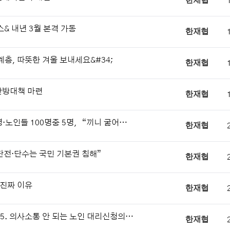
한재협
스& 내년 3월 본격 가동
한재협
계층, 따뜻한 겨울 보내세요&#34;
한재협
난방대책 마련
한재협
명·노인들 100명중 5명，“끼니 굶어…
한재협
단전·단수는 국민 기본권 침해”
한재협
진짜 이유
한재협
 5. 의사소통 안 되는 노인 대리신청의…
한재협