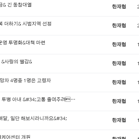
금& 긴 동참대열
한재협
복 더하기& 시범지역 선정
한재협
 운영 투명화&대책 마련
한재협
 &사랑의 땔감&
한재협
망자 4명중 1명은 고령자
한재협
 투병 아내 &#34;고통 줄여주려…
한재협
배달, 일단 해보시라니까요&#34;
한재협
셜케어센터 개원