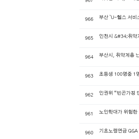
967
부산 `U-헬스 서비
966
인천시 &#34;취약
965
부산시, 취약계층 
964
초등생 100명중 1
963
인권위 “빈곤가정 
962
노인학대가 위험한 
961
기초노령연금 Q&A
960