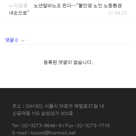
다음글
노년알바노조 뜬다…"불안정 노인 노동환경
내손으로"
21.04.25
댓글 0
등록된 댓글이 없습니다.
주소 : (04193) 서울시 마포구 백범로37길 16
신공덕동 155 삼성상가 303호
Tel :
02-3273-8646~9
/ Fax : 02-3273-7716
E-mail : kacold@hanmail.net