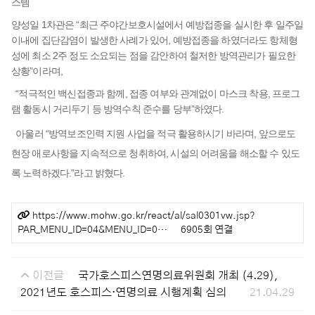
스템
양성일 1차관은 “최근 주야간보호시설에서 예방접종을 실시한 후 일주일
이내에 집단감염이 발생한 사례가 있어, 예방접종을 하였더라도 항체형
성에 최소 2주 정도 소요되는 점을 감안하여 철저한 방역관리가 필요한
상황”이라며,
“적극적인 백신접종과 함께, 접종 여부와 관계없이 마스크 착용, 프로그
램 활동시 거리두기 등 방역수칙 준수를 당부”하였다.
아울러 “방역보조인력 지원 사업을 적극 활용하시기 바라며, 앞으로도
현장 애로사항을 지속적으로 청취하여, 시설의 어려움을 해소할 수 있도
록 노력하겠다.”라고 밝혔다.
관련링크
https://www.mohw.go.kr/react/al/sal0301vw.jsp?
PAR_MENU_ID=04&MENU_ID=0…
6905회 연결
이전글
국가호스피스연명의료위원회 개최 (4.29),
2021년도 호스피스·연명의료 시행계획 심의
21.04.29