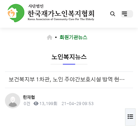
▪
회원기관뉴스
노인복지뉴스
보건복지부 1차관, 노인 주야간보호시설 방역 현장점검(4.29)
작성자
한재협
댓글
조회
작성일
0건
13,199회
21-04-29 09:53
목