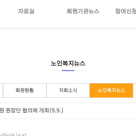
자료실
회원기관뉴스
참여신
일반자료
공지사항
부당사례
사업소개
언론보도
회원기관소식
세미나참
보험소개
사진자료
회원현황
나의세미
준및절차안내
동영상뉴스
지회소식
장기요양
여안내
회의자료
노인복지뉴스
선거관리
노인복지뉴스
재정보고자료
월별일정
서식자료
구인구직
회원현황
지회소식
노인복지뉴스
도서자료
기타자료
 원장단 협의체 개최(9.9.)
기관회원관리
성일
-09-09 14:42