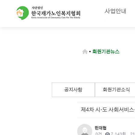
사업안내
주요사업
재가노인복지
노인장기요양
▪
회원기관뉴스
등급판정기
장기요양급
공지사항
회원기관소식
제4차 시·도 사회서비스원
작성자
한재협
댓글
조회
작
0건
7,143회
21