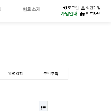
KACOLD MALL
로그인
회원가입
청
협회소개
가입안내
인트라넷
신고
회장소개/인사말
가신청
회장공약
나정보
역대회장
클린청구
미션&비전
연혁
가입안내
조직구성/조직도
월별일정
구인구직
이사회
지회현황
CI소개
오시는길
목록