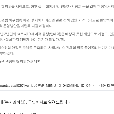
협의체를 시작으로, 향후 실무 협의체 및 전문가 간담회 등을 열어 현장에서의
스원법 하위법령 마련 및 사회서비스원 관련 정책 입안 시 적극적으로 반영하여
적 운영방안을 마련해 나갈 예정이다.
난 2년간의 코로나19 세계적 유행(팬데믹)은 예상치 못한 재난으로 가정도, 민
나 절실한지 깨닫게 하는 계기가 되었다.”며,
스원의 안정된 모델을 구축하고, 사회서비스 전체의 질을 끌어올리는 계기가 
당부하였다.
비스원 원장단 협의체 개최계획
/react/al/sal0301vw.jsp?PAR_MENU_ID=04&MENU_ID=04…
4594회 
내(복지멤버십), 국민비서로 알려드립니다