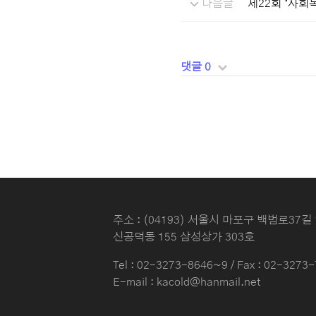
다음글
제22회 ‘사회
댓글 0
주소 : (04193) 서울시 마포구 백범로37길 
신공덕동 155 삼성상가 303호
Tel :
02-3273-8646~9
/ Fax : 02-3273
E-mail : kacold@hanmail.net