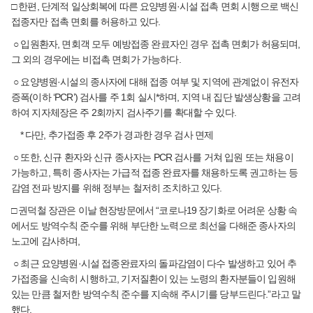
□ 한편, 단계적 일상회복에 따른 요양병원·시설 접촉 면회 시행으로 백신
접종자만 접촉 면회를 허용하고 있다.
○ 입원환자, 면회객 모두 예방접종 완료자인 경우 접촉 면회가 허용되며,
그 외의 경우에는 비접촉 면회가 가능하다.
○ 요양병원·시설의 종사자에 대해 접종 여부 및 지역에 관계없이 유전자
증폭(이하 ‘PCR’) 검사를 주 1회 실시*하며, 지역 내 집단 발생상황을 고려
하여 지자체장은 주 2회까지 검사주기를 확대할 수 있다.
* 다만, 추가접종 후 2주가 경과한 경우 검사 면제
○ 또한, 신규 환자와 신규 종사자는 PCR 검사를 거쳐 입원 또는 채용이
가능하고, 특히 종사자는 가급적 접종 완료자를 채용하도록 권고하는 등
감염 전파 방지를 위해 정부는 철저히 조치하고 있다.
□ 권덕철 장관은 이날 현장방문에서 “코로나19 장기화로 어려운 상황 속
에서도 방역수칙 준수를 위해 부단한 노력으로 최선을 다해준 종사자의
노고에 감사하며,
○ 최근 요양병원·시설 접종완료자의 돌파감염이 다수 발생하고 있어 추
가접종을 신속히 시행하고, 기저질환이 있는 노령의 환자분들이 입원해
있는 만큼 철저한 방역수칙 준수를 지속해 주시기를 당부드린다.”라고 말
했다.