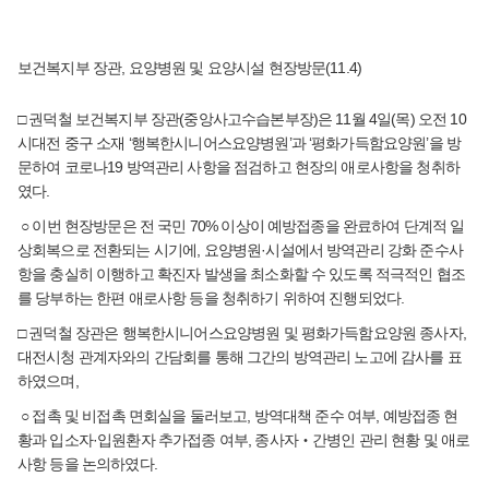
보건복지부 장관, 요양병원 및 요양시설 현장방문(11.4)
□ 권덕철 보건복지부 장관(중앙사고수습본부장)은 11월 4일(목) 오전 10
시대전 중구 소재 ‘행복한시니어스요양병원’과 ‘평화가득함요양원’을 방
문하여 코로나19 방역관리 사항을 점검하고 현장의 애로사항을 청취하
였다.
○ 이번 현장방문은 전 국민 70% 이상이 예방접종을 완료하여 단계적 일
상회복으로 전환되는 시기에, 요양병원·시설에서 방역관리 강화 준수사
항을 충실히 이행하고 확진자 발생을 최소화할 수 있도록 적극적인 협조
를 당부하는 한편 애로사항 등을 청취하기 위하여 진행되었다.
□ 권덕철 장관은 행복한시니어스요양병원 및 평화가득함요양원 종사자,
대전시청 관계자와의 간담회를 통해 그간의 방역관리 노고에 감사를 표
하였으며,
○ 접촉 및 비접촉 면회실을 둘러보고, 방역대책 준수 여부, 예방접종 현
황과 입소자·입원환자 추가접종 여부, 종사자‧간병인 관리 현황 및 애로
사항 등을 논의하였다.