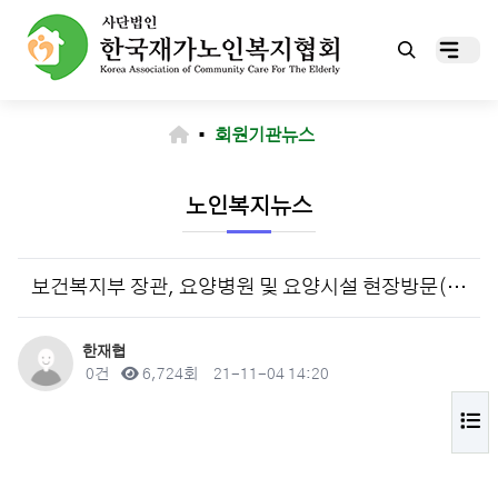
▪
회원기관뉴스
노인복지뉴스
보건복지부 장관, 요양병원 및 요양시설 현장방문(11.4)
작성자
한재협
댓글
조회
작성일
0건
6,724회
21-11-04 14:20
목