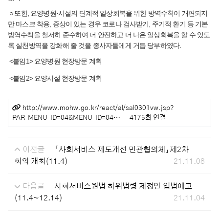
○ 또한, 요양병원·시설의 단계적 일상회복을 위한 방역수칙이 개편되지
만 마스크 착용, 증상이 있는 경우 코로나 검사받기, 주기적 환기 등 기본
방역수칙을 철저히 준수하여 더 안전하고 더 나은 일상회복을 할 수 있도
록 실천방역을 강화해 줄 것을 종사자들에게 거듭 당부하였다.
<붙임1> 요양병원 현장방문 계획
<붙임2> 요양시설 현장방문 계획
관련링크
http://www.mohw.go.kr/react/al/sal0301vw.jsp?
PAR_MENU_ID=04&MENU_ID=04…
4175회 연결
이전글
「사회서비스 제도개선 민관협의체」제2차
회의 개최(11.4)
21.11.08
다음글
사회서비스원법 하위법령 제정안 입법예고
(11.4~12.14)
21.11.04