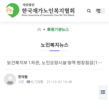
▪
회원기관뉴스
노인복지뉴스
보건복지부 1차관, 노인요양시설 방역 현장점검(11.29)
작성자
한재협
댓글
조회
작성일
0건
6,729회
21-12-01 14:49
목