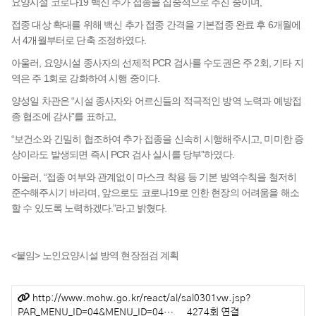
요양시설 코로나19 백신 추가 접종을 집중적으로 추진 중이며,
접종 대상 확대를 위해 백신 추가 접종 간격을 기본접종 완료 후 6개월에
서 4개월부터로 단축 조정하였다.
아울러, 요양시설 종사자의 선제적 PCR 검사를 수도권은 주 2회, 기타 지
역은 주 1회로 강화하여 시행 중이다.
양성일 차관은 “시설 종사자와 어르신들의 적극적인 방역 노력과 예방접
종 협조에 감사”를 표하고,
“보건소와 긴밀히 협조하여 추가 접종을 신속히 시행해주시고, 미미한 증
상이라도 발생되면 즉시 PCR 검사 실시를 당부”하였다.
아울러, “접종 여부와 관계없이 마스크 착용 등 기본 방역수칙을 철저히
준수해주시기 바라며, 앞으로도 코로나19로 인한 현장의 어려움을 해소
할 수 있도록 노력하겠다.”라고 밝혔다.
<붙임> 노인요양시설 방역 현장점검 계획
관련링크
http://www.mohw.go.kr/react/al/sal0301vw.jsp?
PAR_MENU_ID=04&MENU_ID=04…
4274회 연결