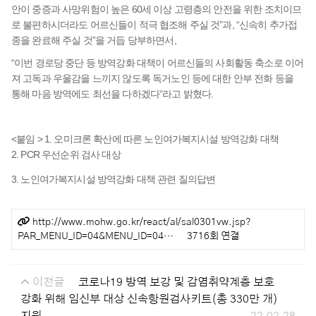
안이 중증과 사망위험이 높은 60세 이상 고령층의 안전을 위한 조치이므
로 불편하시더라도 어르신들이 적극 협조해 주실 것”과, “신속히 추가접
종을 완료해 주실 것”을 거듭 당부하면서,
“이번 경로당 중단 등 방역강화 대책이 어르신들의 사회활동 축소로 이어
져 고독과 우울감을 느끼지 않도록 독거노인 등에 대한 안부 전화 등을
통해 마음 방역에도 최선을 다하겠다“라고 밝혔다.
<붙임 > 1. 오미크론 확산에 따른 노인여가복지시설 방역강화 대책
2. PCR 우선순위 검사 대상
3. 노인여가복지시설 방역강화 대책 관련 질의답변
관련링크
http://www.mohw.go.kr/react/al/sal0301vw.jsp?
PAR_MENU_ID=04&MENU_ID=04…
3716회 연결
이전글
코로나19 방역 보강 및 감염취약계층 보호
강화 위해 임신부 대상 신속항원검사키트(총 330만 개)