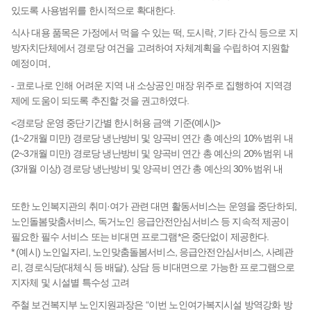
있도록 사용범위를 한시적으로 확대한다.
식사 대용 품목은 가정에서 먹을 수 있는 떡, 도시락, 기타 간식 등으로 지
방자치단체에서 경로당 여건을 고려하여 자체계획을 수립하여 지원할
예정이며,
- 코로나로 인해 어려운 지역 내 소상공인 매장 위주로 집행하여 지역경
제에 도움이 되도록 추진할 것을 권고하였다.
<경로당 운영 중단기간별 한시허용 금액 기준(예시)>
(1~2개월 미만) 경로당 냉난방비 및 양곡비 연간 총 예산의 10% 범위 내
(2~3개월 미만) 경로당 냉난방비 및 양곡비 연간 총 예산의 20% 범위 내
(3개월 이상) 경로당 냉난방비 및 양곡비 연간 총 예산의 30% 범위 내
또한 노인복지관의 취미·여가 관련 대면 활동서비스는 운영을 중단하되,
노인돌봄맞춤서비스, 독거노인 응급안전안심서비스 등 지속적 제공이
필요한 필수 서비스 또는 비대면 프로그램*은 중단없이 제공한다.
* (예시) 노인일자리, 노인맞춤돌봄서비스, 응급안전안심서비스, 사례관
리, 경로식당(대체식 등 배달), 상담 등 비대면으로 가능한 프로그램으로
지자체 및 시설별 특수성 고려
주철 보건복지부 노인지원과장은 “이번 노인여가복지시설 방역강화 방