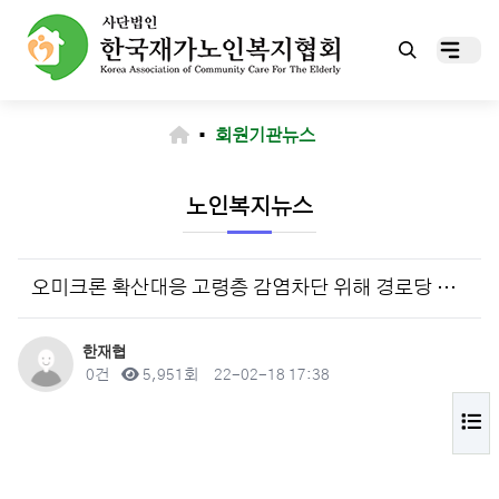
▪
회원기관뉴스
노인복지뉴스
오미크론 확산대응 고령층 감염차단 위해 경로당 등 운영 전면중단(2.14)
작성자
한재협
댓글
조회
작성일
0건
5,951회
22-02-18 17:38
목