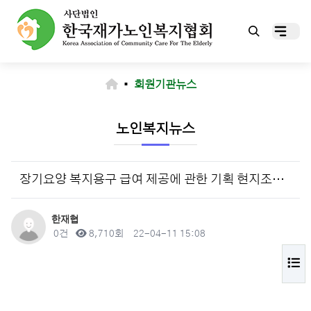
▪
회원기관뉴스
노인복지뉴스
장기요양 복지용구 급여 제공에 관한 기획 현지조사 실시
작성자
한재협
댓글
조회
작성일
0건
8,710회
22-04-11 15:08
목