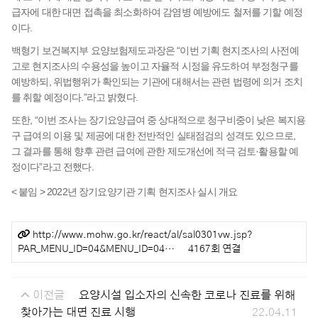
급자에 대한 대면 접촉을 최소화하여 감염병 예방에도 철저를 기할 예정
이다.
백형기 보건복지부 요양보험제도과장은 “이번 기획 현지조사의 사전예
고로 현지조사의 수용성을 높이고 자율적 시정을 유도하여 부정청구를
예방하되, 위법행위가 확인되는 기관에 대해서는 관련 법령에 의거 조치
를 취할 예정이다.”라고 밝혔다.
또한, “이번 조사는 장기요양급여 중 상대적으로 청구비중이 낮은 복지용
구 급여의 이용 및 제공에 대한 전반적인 실태점검의 성격도 있으므로,
그 결과를 통해 향후 관련 급여에 관한 제도개선에 적극 검토·활용할 예
정이다”라고 전했다.
< 붙임 > 2022년 장기요양기관 기획 현지조사 실시 개요
관련링크
http://www.mohw.go.kr/react/al/sal0301vw.jsp?
PAR_MENU_ID=04&MENU_ID=04…
4167회 연결
이전글
요양시설 입소자의 신속한 코로나 진료를 위해
찾아가는 대면 진료 시행
22.04.11