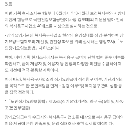
있음
이번 기획 현지조사는 4월부터 6월까지 약 3개월간 보건복지부와 지방자
치단체 합동으로 국민건강보험공단(이사장 강도태)의 지원을 받아 전국
의 복지용구사업소 40개소를 대상으로 실시하는 것으로,
- 장기요양기관인 복지용구사업소 현장의 운영실태를 점검·분석하여 장
기요양보험제도의 개선 및 건전성 확보를 위해 실시하는 행정조사(「노
인장기요양보험법」제61조)이다.
특히, 이번 기획 현지조사에서는 복지용구 급여에 관한 법령 준수 여부를
확인하고, 급여 제공자 및 이용자 등 현장의 다양한 의견을 수렴하여 제
도 개선에 적극 활용할 계획이다.
이에 따라, 복지용구사업소의 장기요양급여 적정청구 여부, 기관의 영리
를 목적으로 한 본인부담금 면제‧감경 여부* 및 복지용구 관리 상황 등
을 집중 점검하되,
* 「노인장기요양보험법」제35조(장기요양기관의 의무 등) 5항 및 제40
조(본인부담금)
장기요양급여의 수급자와 복지용구사업소를 대상으로 복지용구 급여의
이용·제공에 관한 만족도 및 운영 실태조사 또한 실시할 예정이다.