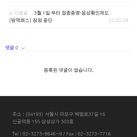
다음글
3월 1일 부터 접종증명·음성확인제도
(방역패스) 잠정 중단
22.02.28
댓글 0
등록된 댓글이 없습니다.
주소 : (04193) 서울시 마포구 백범로37길 16
신공덕동 155 삼성상가 303호
Tel :
02-3273-8646~9
/ Fax : 02-3273-7716