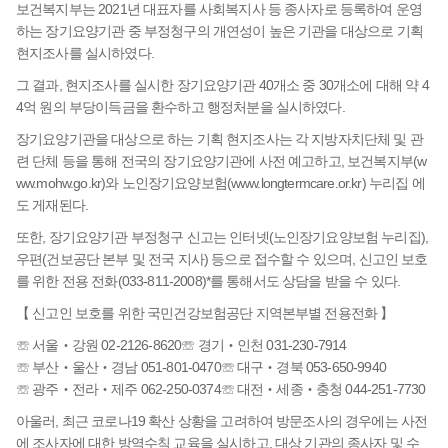
보건복지부는 2021년 대표자를 사회복지사 등 종사자로 등록하여 운영
하는 장기요양기관 중 부정청구의 개연성이 높은 기관을 대상으로 기획
현지조사를 실시하였다.
그 결과, 현지조사를 실시한 장기요양기관 40개소 중 30개소에 대해 약 4
4억 원의 부당이득금을 환수하고 행정처분을 실시하였다.
장기요양기관을 대상으로 하는 기획 현지조사는 각 지방자치단체 및 관
련 단체 등을 통해 전국의 장기요양기관에 사전 예고하고, 보건복지부(
w
ww.mohw.go.kr
)와 노인장기요양보험(
www.longtermcare.or.kr
) 누리집 에
도 게재된다.
또한, 장기요양기관 부정청구 신고는 인터넷(노인장기요양보험 누리집),
우편(건보공단 본부 및 전국 지사) 등으로 접수할 수 있으며, 신고인 보호
를 위한 전용 전화(033-811-2008)*를 통해서도 상담을 받을 수 있다.
【 신고인 보호를 위한 국민건강보험공단 지역본부별 전용전화 】
☏ 서울‧강원 02-2126-8620☏ 경기‧인천 031-230-7914
☏ 부산‧울산‧경남 051-801-0470☏ 대구‧경북 053-650-9940
☏ 광주‧전라‧제주 062-250-0374☏ 대전‧세종‧충청 044-251-7730
아울러, 최근 코로나19 확산 상황을 고려하여 방문조사의 경우에는 사전
에 조사자에 대한 방역수칙 교육을 실시하고, 대상 기관의 종사자 및 수