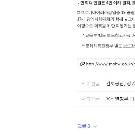
- 면회객 인원은 4인 이하 원칙,
□ 코로나바이러스감염증-19 중
17개 광역자치단체와 함께 ▲오미
여행수요 회복을 위한 여행가는 달
* 교육부 별도 보도참고자료 
** 문화체육관광부 별도 보도참
관련링크
http://www.mohw.go.kr
이전글
건보공단, 장
다음글
윤석열정부 1
댓글 0