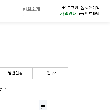
KACOLD MALL
로그인
회원가입
청
협회소개
가입안내
인트라넷
신고
회장소개/인사말
가신청
회장공약
나정보
역대회장
클린청구
미션&비전
연혁
가입안내
조직구성/조직도
월별일정
구인구직
이사회
지회현황
재평가
CI소개
오시는길
목록