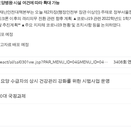
 요양병원·시설 여건에 따라 확대 가능
앙재난안전대책본부는 오늘 제2차장(행정안전부 장관 이상민) 주재로 정부서울
크론 이후의 격리의무 전환 관련 향후 계획 ▲코로나19 관련 2022학년도 1학
 추진계획** ▲주요 지자체 코로나19 현황 및 조치사항 등을 논의하였다.
배포 예정
고자료 배포 예정
/react/al/sal0301vw.jsp?PAR_MENU_ID=04&MENU_ID=04…
3408회 
기요양 수급자의 상시 건강관리 강화를 위한 시범사업 운영
10대 국정과제