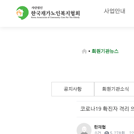
사업안내
주요사업
재가노인복지
노인장기요양
▪
회원기관뉴스
등급판정기
장기요양급
공지사항
회원기관소식
코로나19 확진자 격리 
작성자
한재협
댓글
조회
작
0건
5,278회
22