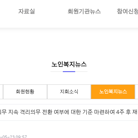
자료실
회원기관뉴스
참여신
일반자료
공지사항
부당사례
사업소개
언론보도
회원기관소식
세미나참
보험소개
사진자료
회원현황
나의세미
준및절차안내
동영상뉴스
지회소식
장기요양
여안내
회의자료
노인복지뉴스
선거관리
노인복지뉴스
재정보고자료
월별일정
서식자료
구인구직
회원현황
지회소식
노인복지뉴스
도서자료
기타자료
의무 지속 격리의무 전환 여부에 대한 기준 마련하여 4주 후 
기관회원관리
성일
-05-23 09:57