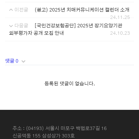
이전글
(광고) 2025년 치매커뮤니케이션 캘린더 소개
24.11.25
다음글
[국민건강보험공단] 2025년 장기요양기관
외부평가자 공개 모집 안내
24.10.23
댓글 0
등록된 댓글이 없습니다.
주소 : (04193) 서울시 마포구 백범로37길 16
신공덕동 155 삼성상가 303호