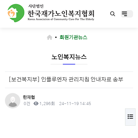
▪
회원기관뉴스
노인복지뉴스
[보건복지부] 인플루엔자 관리지침 안내자료 송부
작성자
한재협
댓글
조회
작성일
0건
1,296회
24-11-19 14:45
목