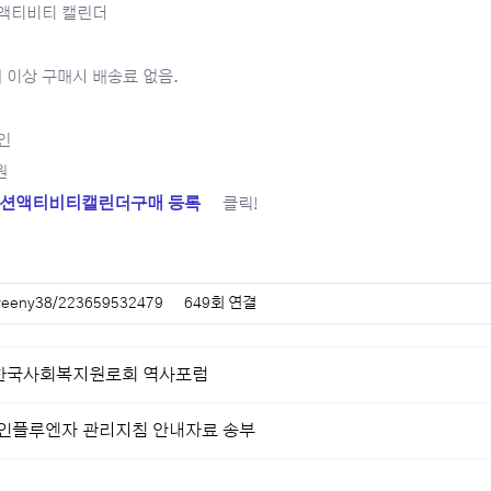
 액티비티 캘린더
5개 이상 구매시 배송료 없음.
인
원
션액티비티캘린더구매 등록
클릭!
/weeny38/223659532479
649회 연결
4 한국사회복지원로회 역사포럼
 인플루엔자 관리지침 안내자료 송부