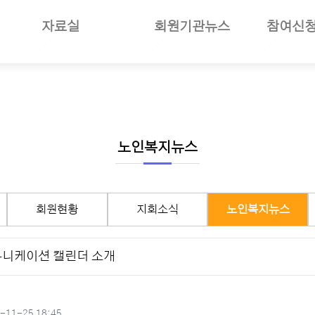
자료실
회원기관뉴스
참여신
일반자료
공지사항
부당사례
사업소개
언론보도
회원기관소식
세미나참
보험소개
사진자료
회원현황
나의세미
준및절차안내
동영상뉴스
지회소식
장기요양
여안내
회의자료
노인복지뉴스
선거관리
노인복지뉴스
재정보고자료
월별일정
서식자료
구인구직
회원현황
지회소식
노인복지뉴스
도서자료
기타자료
커뮤니케이션 캘린더 소개
기관회원관리
성일
-11-25 18:45