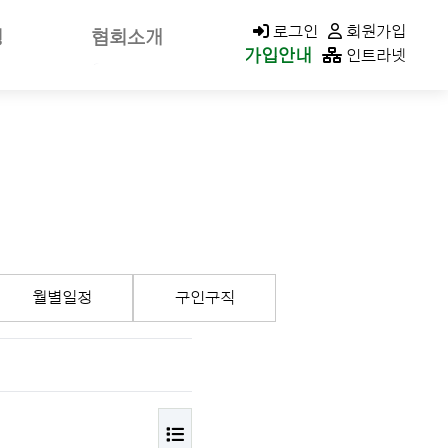
KACOLD MALL
로그인
회원가입
청
협회소개
가입안내
인트라넷
신고
회장소개/인사말
가신청
회장공약
나정보
역대회장
클린청구
미션&비전
연혁
가입안내
조직구성/조직도
월별일정
구인구직
이사회
지회현황
CI소개
오시는길
목록