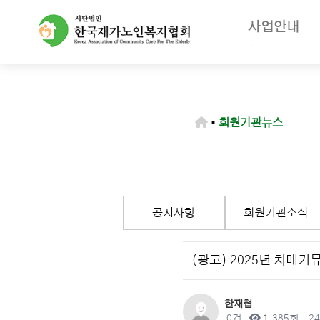
사업안내
주요사업
재가노인복지
노인장기요양
▪
회원기관뉴스
등급판정기
장기요양급
공지사항
회원기관소식
(광고) 2025년 치매
작성자
한재협
댓글
조회
작
0건
1,385회
24