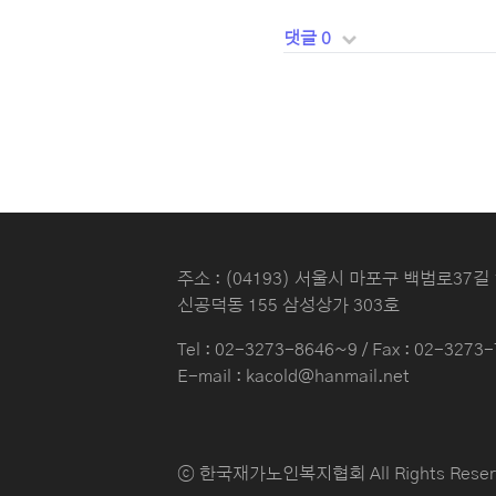
댓글 0
주소 : (04193) 서울시 마포구 백범로37길 
신공덕동 155 삼성상가 303호
Tel :
02-3273-8646~9
/ Fax : 02-3273
E-mail : kacold@hanmail.net
ⓒ 한국재가노인복지협회 All Rights Reser