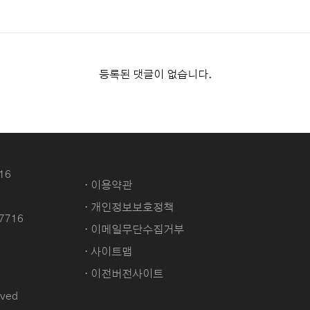
등록된 댓글이 없습니다.
16
· 이용약관
· 개인정보보호정책
-7716
· 이메일무단수집거부
· 사이트맵
· 이전버전사이트
ved