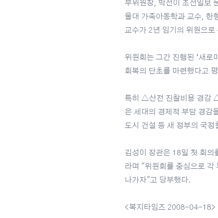
부위원장, 박선이 조선일보 
울대 가족아동학과 교수, 한
교수가 2년 임기의 위원으로
위원회는 그간 진행된 ‘새로마
회복의 단초를 마련했다고 평
특히 △산전 진찰비용 경감 
은 세대의 경제적 부담 경감
도시 건설 등 새 정부의 국
김성이 장관은 18일 첫 회
라며 "위원회를 중심으로 각
나가자"고 당부했다.
<복지타임즈 2008-04-18>