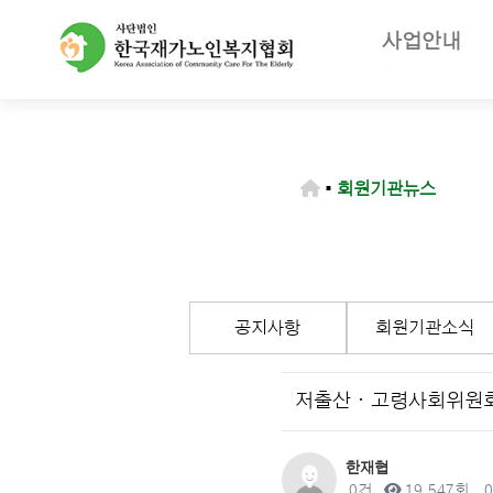
사업안내
주요사업
재가노인복지
노인장기요양
▪
회원기관뉴스
등급판정기
장기요양급
공지사항
회원기관소식
저출산ㆍ고령사회위원회
작성자
한재협
댓글
조회
0건
19,547회
0