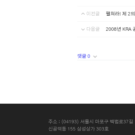
이전글
펼쳐라! 제 2
다음글
2008년 KR
댓글 0
주소 : (04193) 서울시 마포구 백범로37길 
신공덕동 155 삼성상가 303호