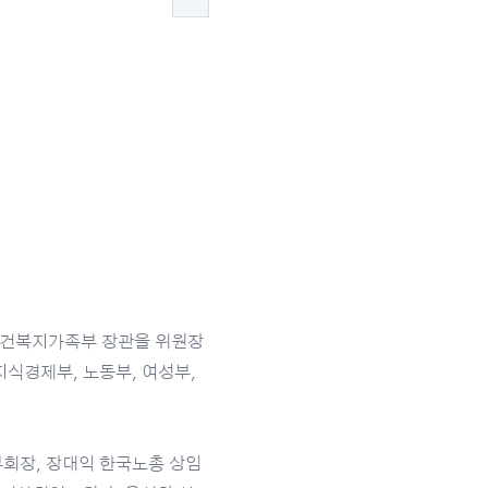
보건복지가족부 장관을 위원장
식경제부, 노동부, 여성부,
부회장, 장대익 한국노총 상임