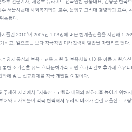
문화부 전문기자, 제성호 뉴라이트 전국연합 공동대표, 김용문 한국
형수 서울시립대 사회복지학과 교수, 문형구 고려대 경영학과 교수,
 위촉됐다.
지플랜 2010’이 2005년 1.08명에 머문 합계출산율을 지난해 1.
가하고, 앞으로는 보다 적극적인 미래전략화 방안을 마련키로 했다.
△수요자 중심의 보육ㆍ교육 지원 및 보육시설 미이용 아동 지원△신
을 통한 조기결혼 유도 △다문화가족 지원 △가족간호 휴가제 △유니
정철학에 맞는 신규과제를 적극 개발할 예정이다.
의를 주재한 자리에서 "저출산ㆍ고령화 대책의 실효성을 높이기 위해서
 부처와 지자체들이 적극 협력해서 우리의 미래가 걸린 저출산ㆍ고