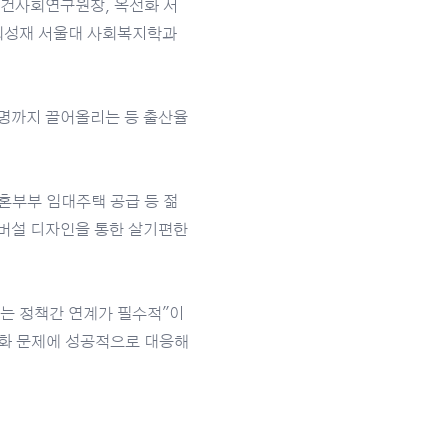
보건사회연구원장, 옥선화 서
 최성재 서울대 사회복지학과
26명까지 끌어올리는 등 출산율
혼부부 임대주택 공급 등 젊
버설 디자인을 통한 살기편한
는 정책간 연계가 필수적"이
령화 문제에 성공적으로 대응해