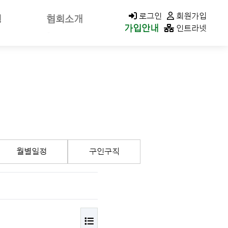
KACOLD MALL
로그인
회원가입
청
협회소개
가입안내
인트라넷
신고
회장소개/인사말
가신청
회장공약
나정보
역대회장
클린청구
미션&비전
연혁
가입안내
조직구성/조직도
월별일정
구인구직
이사회
지회현황
CI소개
오시는길
목록