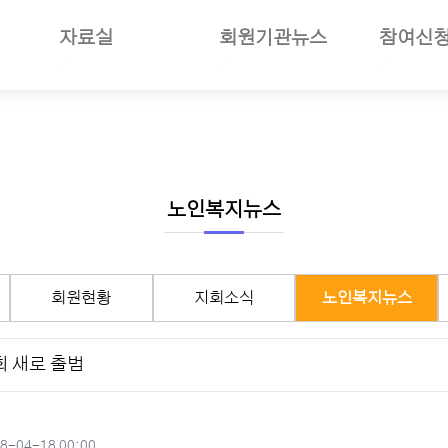
자료실
회원기관뉴스
참여신
일반자료
공지사항
부당사례
사업소개
언론보도
회원기관소식
세미나참
보험소개
사진자료
회원현황
나의세미
준및절차안내
동영상뉴스
지회소식
장기요양
여안내
회의자료
노인복지뉴스
선거관리
노인복지뉴스
재정보고자료
월별일정
서식자료
구인구직
회원현황
지회소식
노인복지뉴스
도서자료
기타자료
 새로 출범
기관회원관리
작성일
8-04-18 00:00