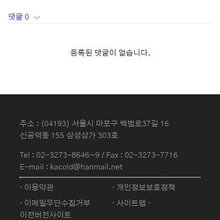
댓글 0
등록된 댓글이 없습니다.
주소 : (04193) 서울시 마포구 백범로37길 16
신공덕동 155 삼성상가 303호
Tel :
02-3273-8646~9
/ Fax : 02-3273-7716
E-mail : kacold@hanmail.net
· 이용약관
· 개인정보보호정책
· 이메일무단수집거부
· 사이트맵
·
이전버전사이트