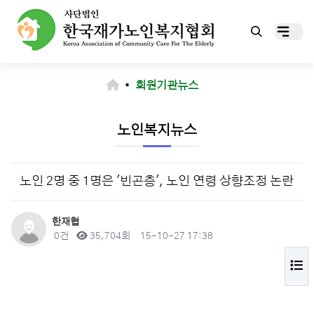
▪
회원기관뉴스
노인복지뉴스
노인 2명 중 1명은 '빈곤층', 노인 연령 상향조정 논란
작성자
한재협
댓글
조회
작성일
0건
35,704회
15-10-27 17:38
목