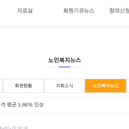
자료실
회원기관뉴스
참여신
일반자료
공지사항
부당사례
사업소개
언론보도
회원기관소식
세미나참
보험소개
사진자료
회원현황
나의세미
준및절차안내
동영상뉴스
지회소식
장기요양
여안내
회의자료
노인복지뉴스
선거관리
노인복지뉴스
재정보고자료
월별일정
서식자료
구인구직
회원현황
지회소식
노인복지뉴스
도서자료
기타자료
 평균 3.86% 인상
기관회원관리
작성일
6-07-20 16:18