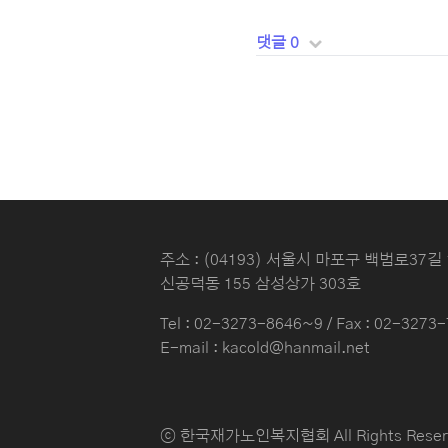
댓글 0
주소 : (04193) 서울시 마포구 백범로37길 
신공덕동 155 삼성상가 303호
Tel :
02-3273-8646~9
/ Fax : 02-3273
E-mail : kacold@hanmail.net
ⓒ 한국재가노인복지협회 All Rights Reser