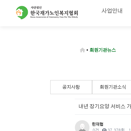
사업안내
주요사업
재가노인복지
노인장기요양
▪
회원기관뉴스
등급판정기
장기요양급
공지사항
회원기관소식
내년 장기요양 서비스 가격
작성자
한재협
댓글
조회
0건
37,378회
1