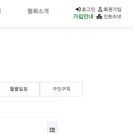
KACOLD MALL
로그인
회원가입
청
협회소개
가입안내
인트라넷
신고
회장소개/인사말
가신청
회장공약
나정보
역대회장
클린청구
미션&비전
연혁
가입안내
조직구성/조직도
월별일정
구인구직
이사회
지회현황
CI소개
오시는길
목록