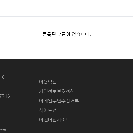
등록된 댓글이 없습니다.
16
· 이용약관
· 개인정보보호정책
-7716
· 이메일무단수집거부
· 사이트맵
· 이전버전사이트
ved