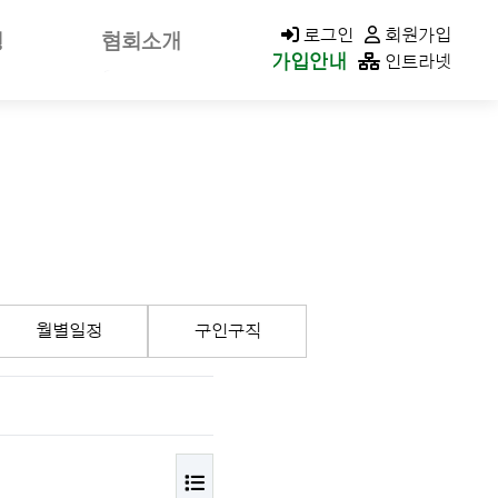
KACOLD MALL
로그인
회원가입
청
협회소개
가입안내
인트라넷
신고
회장소개/인사말
가신청
회장공약
나정보
역대회장
클린청구
미션&비전
연혁
가입안내
조직구성/조직도
월별일정
구인구직
이사회
지회현황
CI소개
오시는길
목록