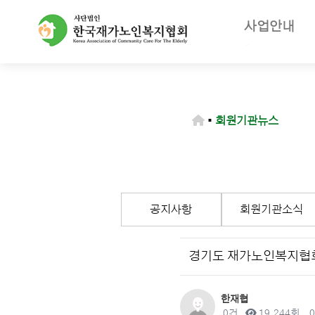
사업안내
주요사업
재가노인복지
노인장기요양
▪
회원기관뉴스
등급판정기
장기요양급
공지사항
회원기관소식
경기도 재가노인복지협
작성자
한재협
댓글
조회
0건
19,244회
0