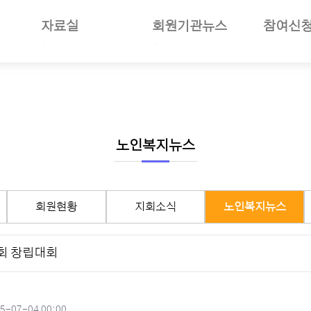
자료실
회원기관뉴스
참여신
일반자료
공지사항
부당사례
사업소개
언론보도
회원기관소식
세미나참
보험소개
사진자료
회원현황
나의세미
준및절차안내
동영상뉴스
지회소식
장기요양
여안내
회의자료
노인복지뉴스
선거관리
노인복지뉴스
재정보고자료
월별일정
서식자료
구인구직
회원현황
지회소식
노인복지뉴스
도서자료
기타자료
회 창립대회
기관회원관리
작성일
5-07-04 00:00