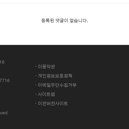
등록된 댓글이 없습니다.
16
· 이용약관
· 개인정보보호정책
-7716
· 이메일무단수집거부
· 사이트맵
· 이전버전사이트
ved