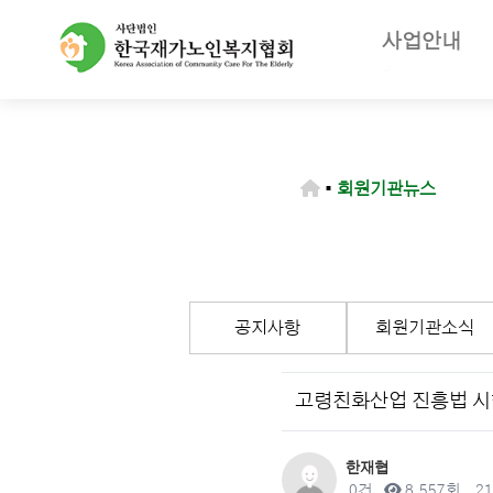
사업안내
주요사업
재가노인복지
노인장기요양
▪
회원기관뉴스
등급판정기
장기요양급
공지사항
회원기관소식
고령친화산업 진흥법 시행
작성자
한재협
댓글
조회
작
0건
8,557회
21