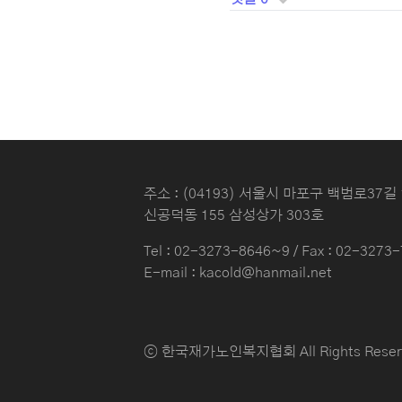
주소 : (04193) 서울시 마포구 백범로37길 
신공덕동 155 삼성상가 303호
Tel :
02-3273-8646~9
/ Fax : 02-3273
E-mail : kacold@hanmail.net
ⓒ 한국재가노인복지협회 All Rights Reser