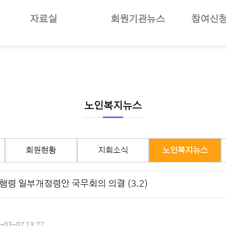
자료실
회원기관뉴스
참여신
일반자료
공지사항
부당사례
사업소개
언론보도
회원기관소식
세미나참
보험소개
사진자료
회원현황
나의세미
준및절차안내
동영상뉴스
지회소식
장기요양
여안내
회의자료
노인복지뉴스
선거관리
노인복지뉴스
재정보고자료
월별일정
서식자료
구인구직
회원현황
지회소식
노인복지뉴스
도서자료
기타자료
령 일부개정령안 국무회의 의결 (3.2)
기관회원관리
성일
-03-02 13:22