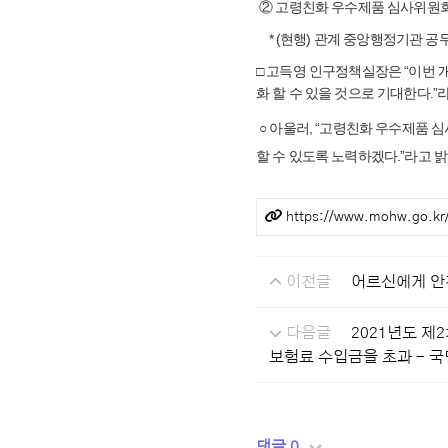
② 고령친화 우수제품 심사위원회
* (현행) 관계 중앙행정기관 공무
□ 고득영 인구정책실장은 “이번 
화 할 수 있을 것으로 기대한다.”
○ 아울러, “고령친화 우수제품 
할 수 있도록 노력하겠다.”라고 밝
관련링크
https://www.mohw.go.k
이전글
어르신에게 안
다음글
2021년도 제
보험료 수입금을 초과 - 
댓글 0