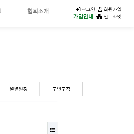
KACOLD MALL
로그인
회원가입
청
협회소개
가입안내
인트라넷
신고
회장소개/인사말
가신청
회장공약
나정보
역대회장
클린청구
미션&비전
연혁
가입안내
조직구성/조직도
월별일정
구인구직
이사회
지회현황
CI소개
오시는길
목록