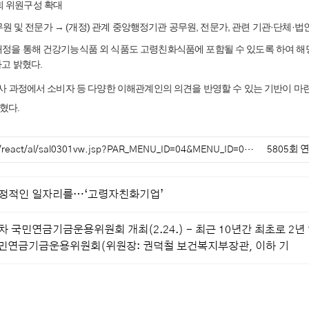
 위원구성 확대
원 및 전문가 → (개정) 관계 중앙행정기관 공무원, 전문가, 관련 기관·단체·
개정을 통해 건강기능식품 외 식품도 고령친화식품에 포함될 수 있도록 하여 해
라고 밝혔다.
심사 과정에서 소비자 등 다양한 이해관계인의 의견을 반영할 수 있는 기반이 마
혔다.
r/react/al/sal0301vw.jsp?PAR_MENU_ID=04&MENU_ID=0…
5805회 
정적인 일자리를…‘고령자친화기업’
2차 국민연금기금운용위원회 개최(2.24.) - 최근 10년간 최초로 2
국민연금기금운용위원회(위원장: 권덕철 보건복지부장관, 이하 기