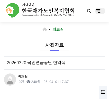
▪
자료실
사진자료
20260320 국민연금공단 협약식
작성자
한재협
댓글
조회
작성일
0건
240회
26-04-01 17:37
목