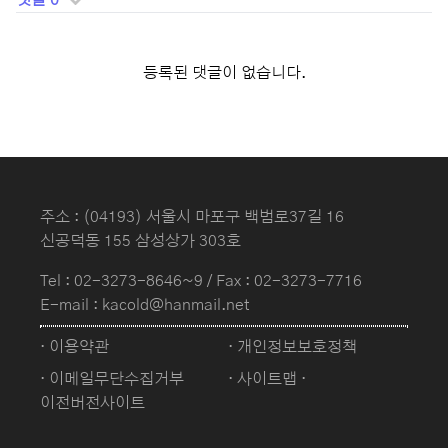
댓글 0
등록된 댓글이 없습니다.
주소 : (04193) 서울시 마포구 백범로37길 16
신공덕동 155 삼성상가 303호
Tel :
02-3273-8646~9
/ Fax : 02-3273-7716
E-mail : kacold@hanmail.net
· 이용약관
· 개인정보보호정책
· 이메일무단수집거부
· 사이트맵
·
이전버전사이트