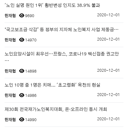
'노인 실명 원인 1위' 황반변성 인지도 38.9% 불과
2020-12-01
한재협
9690
‘국고보조금 삭감’ 등 정부의 지자체 노인복지 사업 제동금…
2020-12-01
한재협
14970
노인요양시설이 최우선…프랑스, 코로나19 백신접종 권고안
…
2020-12-01
한재협
14898
노인 10명 중 1명은 치매... '초고령화' 옥천의 현실
2020-12-01
한재협
14986
제30회 전국재가노인복지대회, 온·오프라인 동시 개최
2020-12-01
한재협
14990