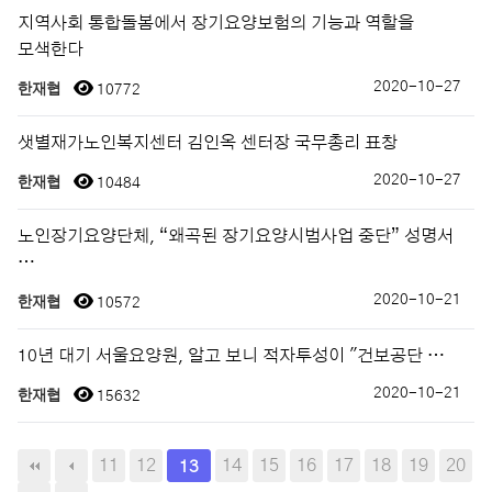
지역사회 통합돌봄에서 장기요양보험의 기능과 역할을
모색한다
2020-10-27
한재협
10772
샛별재가노인복지센터 김인옥 센터장 국무총리 표창
2020-10-27
한재협
10484
노인장기요양단체, “왜곡된 장기요양시범사업 중단” 성명서
…
2020-10-21
한재협
10572
10년 대기 서울요양원, 알고 보니 적자투성이 "건보공단 …
2020-10-21
한재협
15632
11
12
14
15
16
17
18
19
20
13