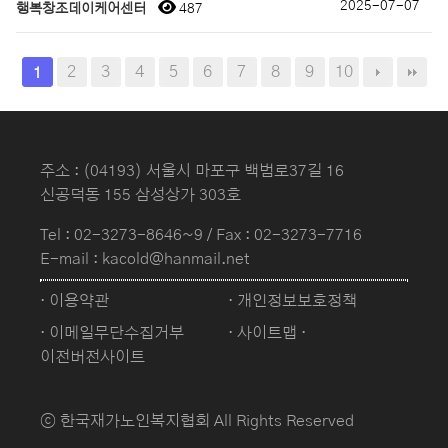
2025-07-07
행복창조데이케어센터
487
2
3
4
5
6
7
8
9
10
1
주소 : (04193) 서울시 마포구 백범로37길 16
신공덕동 155 삼성상가 303호
Tel :
02-3273-8646~9
/ Fax : 02-3273-7716
E-mail : kacold@hanmail.net
· 이용약관
· 개인정보보호정책
· 이메일무단수집거부
· 사이트맵
·
이전버전사이트
ⓒ 한국재가노인복지협회 All Rights Reserved