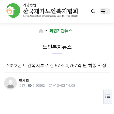
▪
회원기관뉴스
노인복지뉴스
2022년 보건복지부 예산 97조 4,767억 원 최종 확정
작성자
한재협
댓글
조회
작성일
0건
6,939회
21-12-03 14:05
목