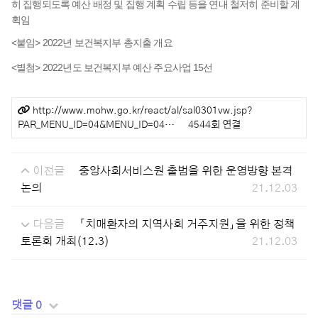
히 집행되도록 예산 배정 및 집행 계획 수립 등을 연내 철저히 준비할 계
획임
<붙임> 2022년 보건복지부 총지출 개요
<별첨> 2022년도 보건복지부 예산 주요사업 15선
관련링크
http://www.mohw.go.kr/react/al/sal0301vw.jsp?
PAR_MENU_ID=04&MENU_ID=04…
4544회 연결
이전글
중앙사회서비스원 출범을 위한 운영방향 본격
논의
21.12.03
다음글
「치매환자의 지역사회 거주지원」을 위한 정책
토론회 개최(12.3)
21.12.03
댓글 0