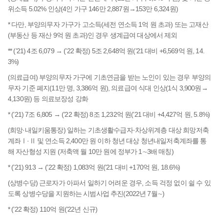
위소득 5.02% 인상(4인 가구 146만 2,887원→153만 6,324원)
* 다만, 부양의무자 가구가 고소득(세전 연소득 1억 원 초과) 또는 고재산
(부동산 등 재산 9억 원 초과)인 경우 생계급여 대상에서 제외
** (’21) 4조 6,079 → (’22 확정) 5조 2,648억 원(’21 대비 +6,569억 원, 14.
3%)
(의료급여) 부양의무자 가구에 기초연금을 받는 노인이 있는 경우 부양의
무자 기준 폐지(11만 명, 3,386억 원), 의료급여 식대 인상(1식 3,900원→
4,130원) 등 의료보장성 강화
* (’21) 7조 6,805 → (’22 확정) 8조 1,232억 원(’21 대비 +4,427억 원, 5.8%)
(희망·내일키움통장) 일하는 기초생활수급자·차상위계층 대상 희망저축
계좌Ⅰ·Ⅱ 및 연소득 2,400만 원 이하 청년 대상 청년내일저축계좌를 통
해 자산형성 지원 (저축액 월 10만 원에 정부가 1∼3배 매칭)
* (’21) 913 → (’22 확정) 1,083억 원(’21 대비 +170억 원, 18.6%)
(상병수당) 근로자가 아파서 일하기 어려운 경우, 소득 걱정 없이 쉴 수 있
도록 상병수당을 지원하는 시범사업 추진(2022년 7월∼)
* (’22 확정) 110억 원(’22년 신규)