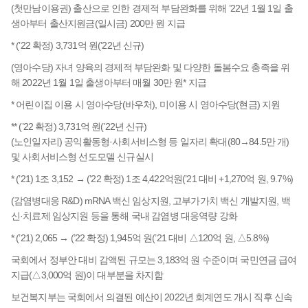
(첫만남이용권) 출산으로 인한 경제적 부담완화를 위해 ’22년 1월 1일 출
생아부터 출산지원금(일시금) 200만 원 지급
* (’22 확정) 3,731억 원(’22년 신규)
(영아수당) 자녀 양육의 경제적 부담완화 및 다양한 돌봄수요 충족을 위
해 2022년 1월 1일 출생아부터 매월 30만 원* 지급
* 어린이집 이용 시 영아수당(바우처), 미이용 시 영아수당(현금) 지원
** (’22 확정) 3,731억 원(’22년 신규)
(노인일자리) 공익활동형·사회서비스형 등 일자리 확대(80→84.5만 개)
및 사회서비스형 선도모델 신규실시
* (’21) 1조 3,152 → (’22 확정) 1조 4,422억원(’21 대비 +1,270억 원, 9.7%)
(감염병대응 R&D) mRNA 백신 임상지원, 고부가가치 백신 개발지원, 백
신·치료제 임상지원 등을 통해 국내 감염병 대응역량 강화
* (’21) 2,065 → (’22 확정) 1,945억 원(’21 대비 △120억 원, △5.8%)
국회에서 정부안 대비 감액된 규모는 3,183억 원 수준이며 국민연금 급여
지급(△3,000억 원)이 대부분을 차지함
보건복지부는 국회에서 의결된 예산이 2022년 회계연도 개시 직후 신속