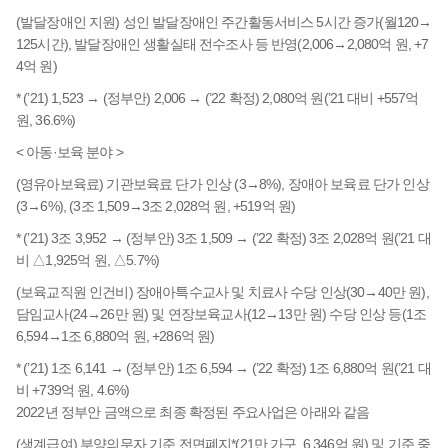
(발달장애인 지원) 성인 발달장애인 주간활동서비스 5시간 증가(월120→
125시간), 발달장애인 생활실태 전수조사 등 반영(2,006→2,080억 원, +7
4억 원)
* (’21) 1,523 → (정부안) 2,006 → (’22 확정) 2,080억 원(’21 대비 +557억
원, 36.6%)
< 아동·보육 분야 >
(영유아보육료) 기관보육료 단가 인상 (3→8%), 장애아 보육료 단가 인상
(3→6%), (3조 1,509→3조 2,028억 원, +519억 원)
* (’21) 3조 3,952 → (정부안) 3조 1,509 → (’22 확정) 3조 2,028억 원(’21 대
비 △1,925억 원, △5.7%)
(보육교직원 인건비) 장애아특수교사 및 치료사 수당 인상(30→40만 원),
담임교사(24→26만 원) 및 연장보육교사(12→13만 원) 수당 인상 등(1조
6,594→1조 6,880억 원, +286억 원)
* (’21) 1조 6,141 → (정부안) 1조 6,594 → (’22 확정) 1조 6,880억 원(’21 대
비 +739억 원, 4.6%)
2022년 정부안 금액으로 최종 확정된 주요사업은 아래와 같음
(생계급여) 부양의무자 기준 전면폐지*(21만 가구, 6,346억 원) 및 기준 중