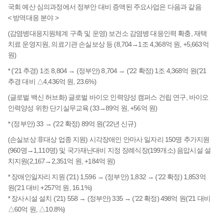
국회 예산 심의과정에서 정부안 대비 증액된 주요사업은 다음과 같음
< 방역대응 분야 >
(감염병대응지원체계 구축 및 운영) 보건소 감염병 대응인력 확충, 재택
치료 운영지원, 의료기관 손실보상 등 (8,704→1조 4,368억 원, +5,663억
원)
* (’21 추경) 1조 8,804 → (정부안) 8,704 → (’22 확정) 1조 4,368억 원(’21
추경 대비 △4,436억 원, 23.6%)
(글로벌 백신 허브화) 글로벌 바이오 인력양성 캠퍼스 건립 연구, 바이오
인력양성 위한 단기실무교육 (33→89억 원, +56억 원)
* (정부안) 33 → (’22 확정) 89억 원(’22년 신규)
(손실보상 非대상 업종 지원) 시각장애인 안마사 일자리 150명 추가지원
(960명→1,110명) 및 국가재난대비 지정 장례식장(199개소) 음압시설 설
치지원(2,167→2,351억 원, +184억 원)
* 장애인일자리 지원 (’21) 1,596 → (정부안) 1,832 → (’22 확정) 1,853억
원(’21 대비 +257억 원, 16.1%)
* 장사시설 설치 (’21) 558 → (정부안) 335 → (’22 확정) 498억 원(’21 대비
△60억 원, △10.8%)