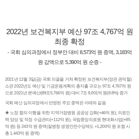
2022년 보건복지부 예산 97조 4,767억 원
최종 확정
- 국회 심의과정에서 정부안 대비 8,573억 원 증액, 3,183억
원 감액으로 5,390억 원 순증 -
2021년 12월 3일(금) 국회 의결을 거쳐 확정된 보건복지부(장관 권덕철)
소관 2022년도 예산 및 기금운용계획의 총지출 규모는 97조 4,767억 원
으로 2021년 본예산(89조5,766억 원) 대비 7조 9,001억 원(8.8%) 증가
국회 예산 심의과정에서 반영된 주요 증액은 아래와 같음
◈ 노정 합의 이행을 위한 지역거점병원 공공성 강화(+46억 원), 의료인
력 양성 및 적정 수급관리(+112억 원), 국립중앙의료원 현대화사업(+85
억 원) 등 243억 원 증액(질병청 생명안전수당제도 +1,200억 원 포함 시
총 1,443억 원 증액)