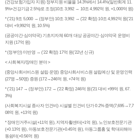
(건강보험가입자 지원) 정부지원 비율을 14.3%에서 14.4%(일반회계 11.
9%+건강기금 2.5%)로 조정(10조 3,992 → 10조 4,992억 원, +1,000억 원)
* (’21) 9조 5,000 → (정부안) 10조 3,992 → (’22 확정) 10조 4,992억 원(’21
대비 +9,992억 원, 10.5%)
(공공야간·심야약국) 기초지자체 60개 대상 공공야간·심야약국 운영비
지원 (17억 원)
* (정부안) 미반영 → (’22 확정) 17억 원(’22년 신규)
< 사회복지/장애인 분야 >
(중앙사회서비스원 설립·운영) 중앙사회서비스원 설립예산 및 운영인력
(27명→50명) 증원 (172→246억 원, +74억 원)
* (’21) 147 → (정부안) 172 → (’22 확정) 246억 원(’21 대비 +99억 원, 67.
3%)
(사회복지시설 종사자 인건비) 시설별 인건비 단가 0.2% 증액(7,695→7,7
08억 원, +13억 원)
* 장애인거주시설(+11억 원), 지역자활센터(+1억 원), 노인보호전문기관
(+0.13억 원), 아동보호전문기관(+0.45억 원), 아동그룹홈 및 학대피해아
동쉼터(+0.56억 원)