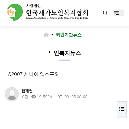
▪
회원기관뉴스
노인복지뉴스
&2007 시니어 엑스포&
작성자
한재협
댓글
조회
작성일
0건
19,592회
07-09-05 00:00
목