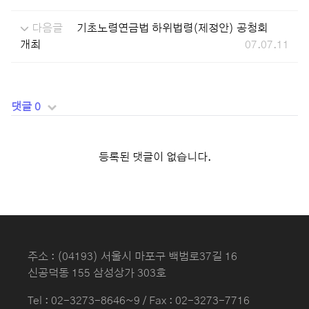
다음글
기초노령연금법 하위법령(제정안) 공청회
개최
07.07.11
댓글 0
등록된 댓글이 없습니다.
주소 : (04193) 서울시 마포구 백범로37길 16
신공덕동 155 삼성상가 303호
Tel :
02-3273-8646~9
/ Fax : 02-3273-7716