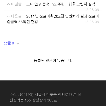
이전글
도내 인구 종형구조 뚜렷…향후 고령화 심각
12.03.09
다음글
2011년 진료비확인요청 민원처리 결과 진료비
환불액 36억원 결정
12.03.09
댓글 0
등록된 댓글이 없습니다.
주소 : (04193) 서울시 마포구 백범로37길 16
신공덕동 155 삼성상가 303호