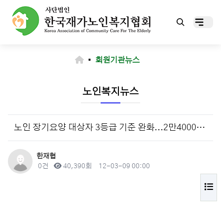
▪
회원기관뉴스
노인복지뉴스
노인 장기요양 대상자 3등급 기준 완화...2만4000명 추가 서비스
작성자
한재협
댓글
조회
작성일
0건
40,390회
12-03-09 00:00
목