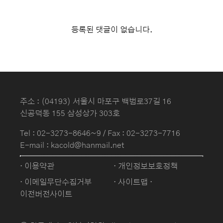
등록된 댓글이 없습니다.
주소 : (04193) 서울시 마포구 백범로37길 16
신공덕동 155 삼성상가 303호
Tel :
02-3273-8646~9
/ Fax : 02-3273-7716
E-mail : kacold@hanmail.net
· 이용약관
· 개인정보보호정책
· 이메일무단수집거부
· 사이트맵
·
이전버전사이트