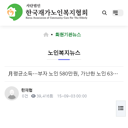
▪
회원기관뉴스
노인복지뉴스
月평균소득…부자 노인 580만원, 가난한 노인 63만원
작성자
한재협
댓글
조회
작성일
0건
39,416회
15-09-03 00:00
목