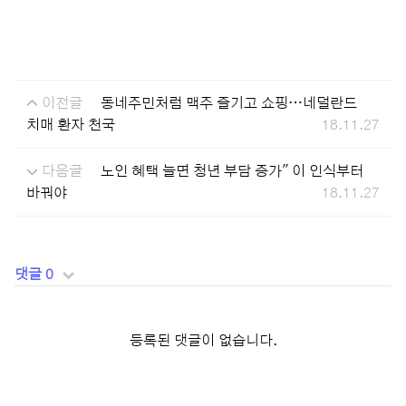
이전글
동네주민처럼 맥주 즐기고 쇼핑…네덜란드
치매 환자 천국
18.11.27
다음글
노인 혜택 늘면 청년 부담 증가" 이 인식부터
바꿔야
18.11.27
댓글 0
등록된 댓글이 없습니다.