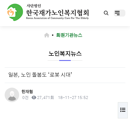
▪
회원기관뉴스
노인복지뉴스
일본, 노인 돌봄도 ‘로봇 시대’
작성자
한재협
댓글
조회
작성일
0건
27,471회
18-11-27 15:52
목