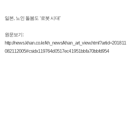
일본, 노인 돌봄도 ‘로봇 시대’
원문보기:
http://news.khan.co.kr/kh_news/khan_art_view.html?artid=201811
082112005#csidx119764d0517ec41951bbfa70bbfd954