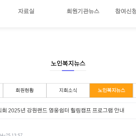
자료실
회원기관뉴스
참여신
일반자료
공지사항
부당사례
사업소개
언론보도
회원기관소식
세미나참
보험소개
사진자료
회원현황
나의세미
준및절차안내
동영상뉴스
지회소식
장기요양
여안내
회의자료
노인복지뉴스
선거관리
노인복지뉴스
재정보고자료
월별일정
서식자료
구인구직
회원현황
지회소식
노인복지뉴스
도서자료
기타자료
회 2025년 강원랜드 영웅쉼터 힐링캠프 프로그램 안내
기관회원관리
일
4-25 13:57