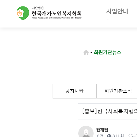
사업안내
주요사업
재가노인복지
노인장기요양
▪
회원기관뉴스
등급판정기
장기요양급
공지사항
회원기관소식
[홍보]한국사회복지협의
작성자
한재협
댓글
조회
작성
0건
811회
25-0