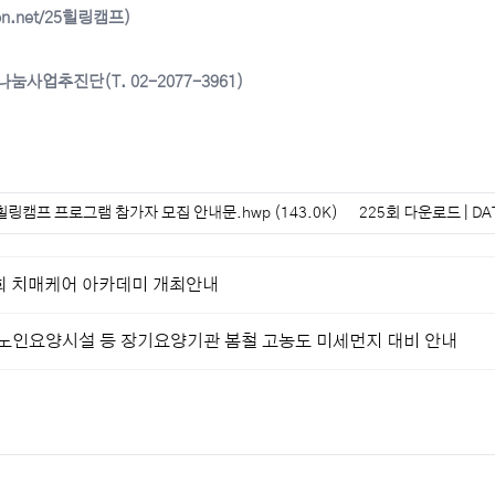
n.net/25힐링캠프)
눔사업추진단(T. 02-2077-3961)
힐링캠프 프로그램 참가자 모집 안내문.hwp
(143.0K)
225회 다운로드 | DATE
7회 치매케어 아카데미 개최안내
 노인요양시설 등 장기요양기관 봄철 고농도 미세먼지 대비 안내