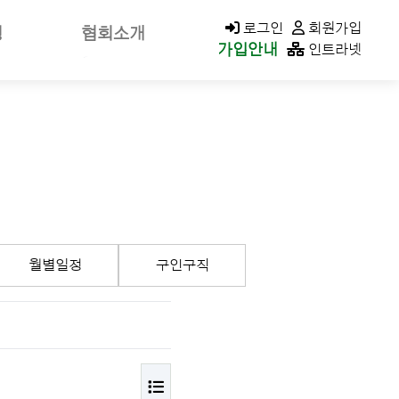
KACOLD MALL
로그인
회원가입
청
협회소개
가입안내
인트라넷
신고
회장소개/인사말
가신청
회장공약
나정보
역대회장
클린청구
미션&비전
연혁
가입안내
조직구성/조직도
월별일정
구인구직
이사회
지회현황
CI소개
오시는길
목록